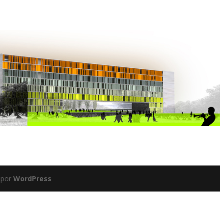
 por
WordPress